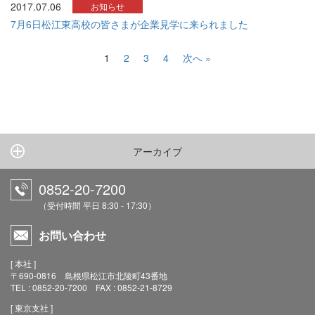
2017.07.06
お知らせ
7月6日松江東高校の皆さまが企業見学に来られました
投
1
2
3
4
次へ »
稿
の
ペ
ー
アーカイブ
ジ
0852-20-7200
送
（受付時間 平日 8:30 - 17:30）
り
お問い合わせ
[ 本社 ]
〒690-0816 島根県松江市北陵町43番地
TEL : 0852-20-7200 FAX : 0852-21-8729
[ 東京支社 ]