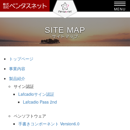
-->
Toggl
MENU
navig
SITE MAP
-サイトマップ-
トップページ
事業内容
製品紹介
サイン認証
Lafcadioサイン認証
Lafcadio Pass 2nd
ペンソフトウェア
手書きコンポーネント Version6.0