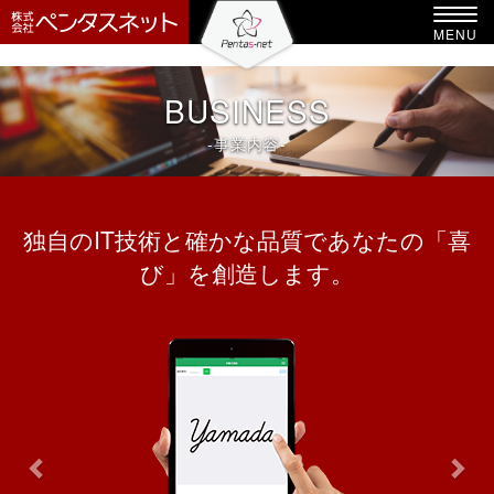
-->
Toggl
MENU
navig
BUSINESS
-事業内容-
独自のIT技術と確かな品質であなたの「喜
び」を創造します。
Previous
Nex