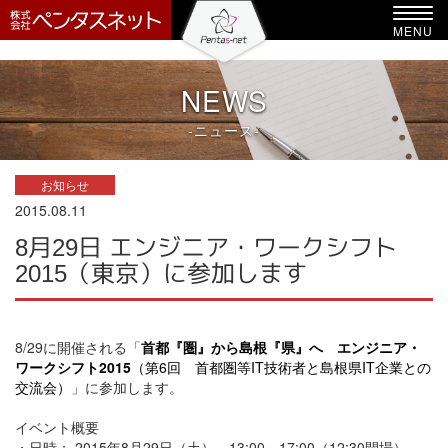
-->
Toggl
MENU
navig
NEWS
-ニュース-
お知らせ
2015.08.11
8月29日 エンジニア・ワークシフト
2015（東京）に参加します
8/29に開催される「
首都『圏』から島根『県』へ エンジニア・
ワークシフト2015
（第6回 首都圏等IT技術者と島根県IT企業との
交流会）
」に参加します。
イベント概要
・日時： 2015年8月29日（土） 13:00～17:00（12:30開場）