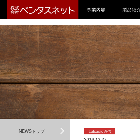
-->
(current)
事業内容
製品紹
NEWSトップ
Lafcadio通信
2016.12.27