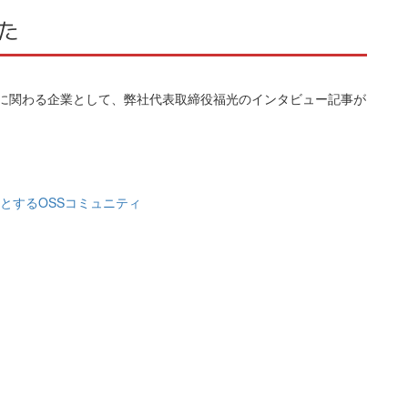
した
byに関わる企業として、弊社代表取締役福光のインタビュー記事が
byを核とするOSSコミュニティ