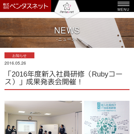
-->
Toggl
MENU
navig
NEWS
-ニュース-
お知らせ
2016.05.26
「2016年度新入社員研修（Rubyコー
ス）」成果発表会開催！