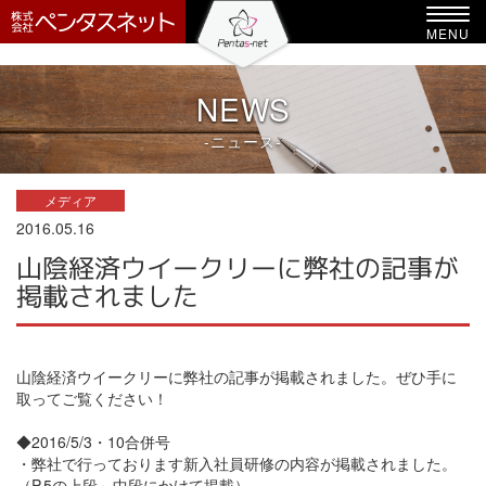
-->
Toggl
MENU
navig
NEWS
-ニュース-
メディア
2016.05.16
山陰経済ウイークリーに弊社の記事が
掲載されました
山陰経済ウイークリーに弊社の記事が掲載されました。ぜひ手に
取ってご覧ください！
◆2016/5/3・10合併号
・弊社で行っております新入社員研修の内容が掲載されました。
（P.5の上段～中段にかけて掲載）