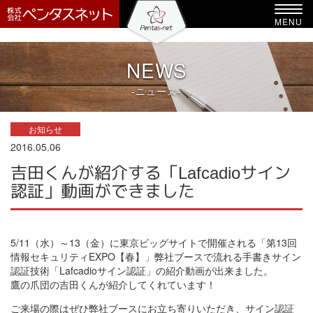
-->
Toggl
MENU
navig
NEWS
-ニュース-
お知らせ
2016.05.06
吉田くんが紹介する「Lafcadioサイン
認証」動画ができました
5/11（水）～13（金）に東京ビッグサイトで開催される「第13回
情報セキュリティEXPO【春】」弊社ブースで流れる手書きサイン
認証技術「Lafcadioサイン認証」の紹介動画が出来ました。
鷹の爪団の吉田くんが紹介してくれています！
ご来場の際はぜひ弊社ブースにお立ち寄りいただき、サイン認証