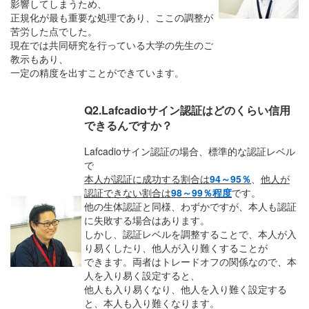
影響してしまうため、
正規化が最も重要な処理であり、ここの調整が
苦労した点でした。
現在では共同研究を行っている大学の先生のご
教示もあり、
一定の精度を出すことができています。
Q2.Lafcadioサイン認証はどのくらい信用
できるんですか？
Lafcadioサイン認証の場合、標準的な認証レベル
で
本人が認証に成功する割合は
94～95％
、
他人が
認証できない割合は
98～99％程度
です。
他の生体認証と同様、わずかですが、本人も認証
に失敗する場合はあります。
しかし、認証レベルを調整することで、本人が入
り易くしたり、他人が入り難くすることが
できます。両者はトレードオフの関係なので、本
人を入り易く設定すると、
他人も入り易くなり、他人を入り難く設定する
と、本人も入り難くなります。