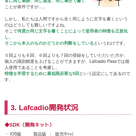
常に同じ筆跡、同じ速度、同じ筆圧で
書く
ことが条件ですが…。
しかし、私たちは人間ですから全く同じように文字を書くという
のはどうしても難しいですよね。
そこで
何度か同じ文字を書くことによって使用者の特徴を正規化
し、
そこから本人のものかどうかの判断をしている
というわけです。
５回よりも６回、６回よりも７回の登録をしていただいた方が、
個人の識別精度を上げることができますが、Lafcadio Passでは個
人使用であることを考慮し、
特徴を学習するために
最低限必要な5回
という設定にしてあるので
す。
3. Lafcadio開発状況
◆SDK（開発キット）
・ iOS版
製品版 ： 販売中(※)