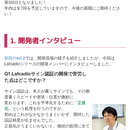
第3
となりました！
回目
年内は全7回を予定していますので、今後の展開にご期待くださ
い！
1. 開発者インタビュー
前回のvol.2
では、開発現場の様子を紹介しましたが、今回は
Lafcadioシリーズの開発メンバーにインタビューしました。
Q1.Lafcadioサイン認証の開発で苦労し
た点はどこですか？
サイン認証は、本人が書くサインでも、その都
度書くスピードや形状・位置が微妙に
変わります。これを平準化するために「
正規
化
」という処理を行うのですが、
初めはこれがなかなかうまくいかず、期待した
認証精度が出ませんでした。
正規化がうまくいかないと、後続の処理に全て