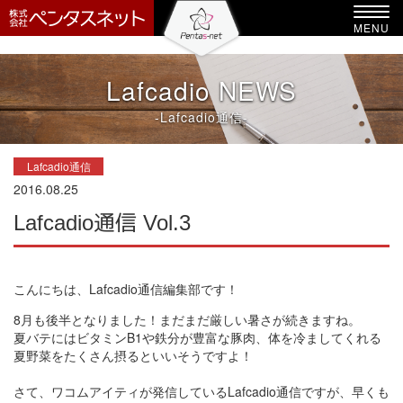
-->
Toggl
MENU
navig
Lafcadio NEWS
-Lafcadio通信-
Lafcadio通信
2016.08.25
Lafcadio通信 Vol.3
こんにちは、Lafcadio通信編集部です！
8月も後半となりました！まだまだ厳しい暑さが続きますね。
夏バテにはビタミンB1や鉄分が豊富な豚肉、体を冷ましてくれる
夏野菜をたくさん摂るといいそうですよ！
さて、ワコムアイティが発信しているLafcadio通信ですが、早くも