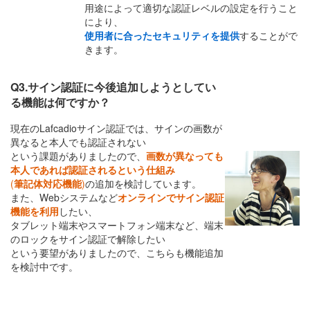
用途によって適切な認証レベルの設定を行うこと
により、
使用者に合ったセキュリティを提供
することがで
きます。
Q3.サイン認証に今後追加しようとしてい
る機能は何ですか？
現在のLafcadioサイン認証では、サインの画数が
異なると本人でも認証されない
という課題がありましたので、
画数が異なっても
本人であれば認証されるという仕組み
(
筆記体対応機能
)
の追加を検討しています。
また、Webシステムなど
オンラインでサイン認証
機能を利用
したい、
タブレット端末やスマートフォン端末など、端末
のロックをサイン認証で解除したい
という要望がありましたので、こちらも機能追加
を検討中です。